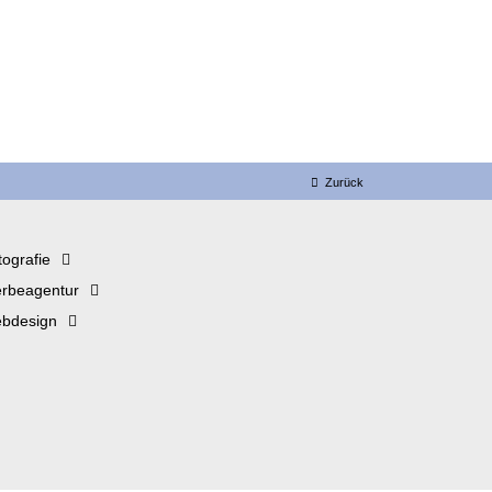
Zurück
tografie
rbeagentur
bdesign